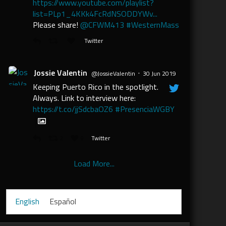
https://www.youtube.com/playlist?
list=PLp1_4KKk4FcRdNSODDYWv...
Please share!
@CFWM413
#WesternMass
Twitter
Jossie Valentin
·
@JossieValentin
30 Jun 2019
Keeping Puerto Rico in the spotlight.
Always. Link to interview here:
https://t.co/jjSdcbaOZ6
#PresenciaWGBY
2
9
Twitter
Load More...
English
Español