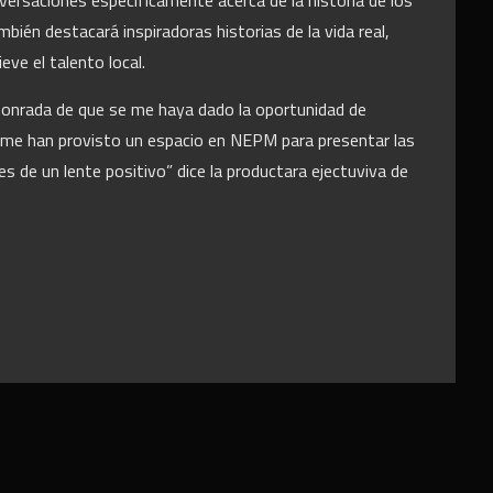
ersaciones especifícamente acerca de la historia de los
ambi
é
n destacará inspiradoras historias de la vida real,
ieve el talento local.
 honrada de que se me haya dado la oportunidad de
 me han provisto un espacio en NEPM para presentar las
s de un lente positivo” dice la productara ejectuviva de