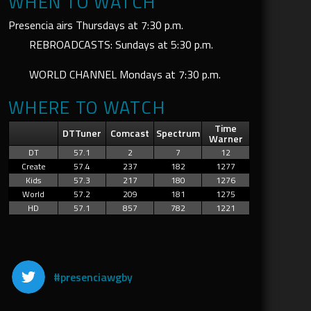
WHEN TO WATCH
Presencia airs Thursdays at 7:30 p.m.
REBROADCASTS: Sundays at 5:30 p.m.
WORLD CHANNEL Mondays at 7:30 p.m.
WHERE TO WATCH
Time
DTTuner
Comcast
Spectrum
Warner
DT
57.1
2
7
12
Create
57.4
237
182
1277
Kids
57.3
217
180
1276
World
57.2
209
181
1275
HD
57.1
857
782
1221
#presenciawgby