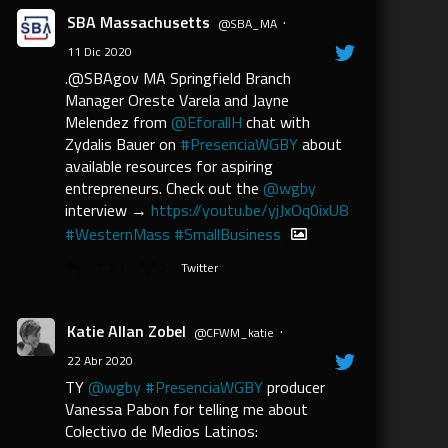
SBA Massachusetts
·
@SBA_MA
11 Dic 2020
.@SBAgov MA Springfield Branch
Manager Oreste Varela and Jayne
Melendez from
@EforallH
chat with
Zydalis Bauer on
#PresenciaWGBY
about
available resources for aspiring
entrepreneurs. Check out the
@wgby
interview →
https://youtu.be/yjJxOq0ixU8
#WesternMass
#SmallBusiness
1
2
Twitter
Katie Allan Zobel
·
@CFWM_katie
22 Abr 2020
TY
@wgby
#PresenciaWGBY
producer
Vanessa Pabon for telling me about
Colectivo de Medios Latinos: